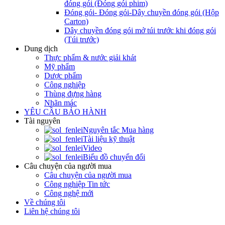
đóng gói (Đóng gói phim)
Đóng gói- Đóng gói-Dây chuyền đóng gói (Hộp
Carton)
Dây chuyền đóng gói mở túi trước khi đóng gói
(Túi trước)
Dung dịch
Thực phẩm & nước giải khát
Mỹ phẩm
Dược phẩm
Công nghiệp
Thùng đựng hàng
Nhãn mác
YÊU CẦU BẢO HÀNH
Tài nguyên
Nguyên tắc Mua hàng
Tài liệu kỹ thuật
Video
Biểu đồ chuyển đổi
Câu chuyện của người mua
Câu chuyện của người mua
Công nghiệp Tin tức
Công nghệ mới
Về chúng tôi
Liên hệ chúng tôi