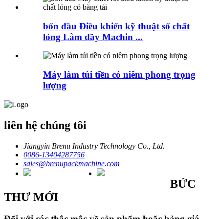
bốn đầu Điều khiển kỹ thuật số chất
lỏng Làm đầy Machin ...
Máy làm túi tiền có niêm phong trọng
lượng
liên hệ chúng tôi
Jiangyin Brenu Industry Technology Co., Ltd.
0086-13404287756
sales@brenupackmachine.com
BỨC
THƯ MỚI
Đối với các thắc mắc về sản phẩm hoặc bảng giá