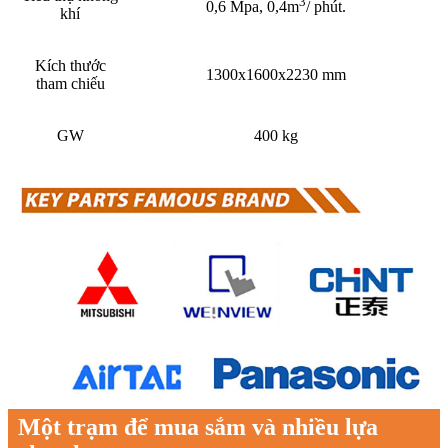
3
0,6 Mpa, 0,4m
/ phút.
khí
Kích thước
1300x1600x2230 mm
tham chiếu
GW
400 kg
Một trạm để mua sắm và nhiều lựa