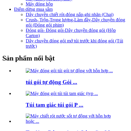
Máy đóng hộp
Điểm dừng mua sắm
Dây chuyền chiết rót-đóng nắp-ghi nhãn (Chai)
Crush- Trộn-Trọng lượng-Làm đầy-Dây chuyền đóng
gói (Đóng gói phim)
Đóng gói- Đóng gói-Dây chuyền đóng gói (Hộp
Carton)
Dây chuyền đóng gói mở túi trước khi đóng gói (Túi
trước)
Sản phẩm nổi bật
túi gói tự động Gói ...
Túi tam giác túi gói P ...