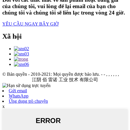
của chúng tôi, vui lòng để lại email của bạn cho
chúng tôi và chúng tôi sẽ liên lạc trong vòng 24 giờ.
YÊU CẦU NGAY BÂY GIỜ
Xã hội
© Bản quyền - 2010-2021: Mọi quyền được bảo lưu.
- - , , , , , ,
江阴 佰 雷诺 工业 技术 有限公司
Gửi email
WhatsApp
Ứng dụng trò chuyện
x