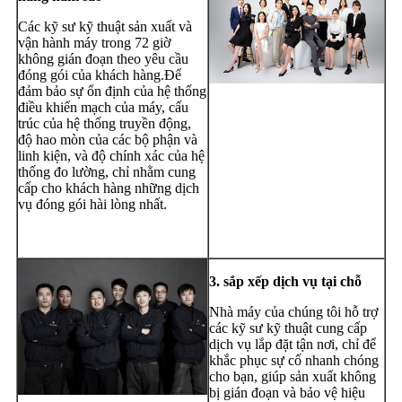
Các kỹ sư kỹ thuật sản xuất và
vận hành máy trong 72 giờ
không gián đoạn theo yêu cầu
đóng gói của khách hàng.Để
đảm bảo sự ổn định của hệ thống
điều khiển mạch của máy, cấu
trúc của hệ thống truyền động,
độ hao mòn của các bộ phận và
linh kiện, và độ chính xác của hệ
thống đo lường, chỉ nhằm cung
cấp cho khách hàng những dịch
vụ đóng gói hài lòng nhất.
3. sắp xếp dịch vụ tại chỗ
Nhà máy của chúng tôi hỗ trợ
các kỹ sư kỹ thuật cung cấp
dịch vụ lắp đặt tận nơi, chỉ để
khắc phục sự cố nhanh chóng
cho bạn, giúp sản xuất không
bị gián đoạn và bảo vệ hiệu