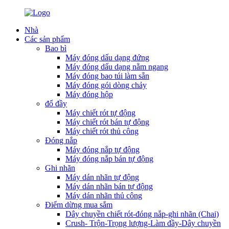
Nhà
Các sản phẩm
Bao bì
Máy đóng dấu dạng đứng
Máy đóng dấu dạng nằm ngang
Máy đóng bao túi làm sẵn
Máy đóng gói dòng chảy
Máy đóng hộp
đổ đầy
Máy chiết rót tự động
Máy chiết rót bán tự động
Máy chiết rót thủ công
Đóng nắp
Máy đóng nắp tự động
Máy đóng nắp bán tự động
Ghi nhãn
Máy dán nhãn tự động
Máy dán nhãn bán tự động
Máy dán nhãn thủ công
Điểm dừng mua sắm
Dây chuyền chiết rót-đóng nắp-ghi nhãn (Chai)
Crush- Trộn-Trọng lượng-Làm đầy-Dây chuyền