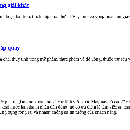
ng giải khát
ròn hoặc lon tròn, thích hợp cho nhựa, PET, lon kéo vòng hoặc lon giấ
nắp quay
 chai thủy tinh trong mỹ phẩm, thực phẩm và đồ uống, thuốc trừ sâu 
 phẩm, giáo dục khoa học và các lĩnh vực khác.Máy này có các đặc đi
goài nước làm thành phần dẫn động, nó có ưu điểm là làm việc an toàn v
ẹ, ứng dụng rộng rãi và nhanh chóng sự tin tưởng của khách hàng.