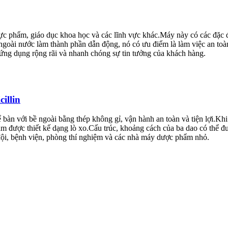
 phẩm, giáo dục khoa học và các lĩnh vực khác.Máy này có các đặc đi
goài nước làm thành phần dẫn động, nó có ưu điểm là làm việc an toàn v
ẹ, ứng dụng rộng rãi và nhanh chóng sự tin tưởng của khách hàng.
illin
 bàn với bề ngoài bằng thép không gỉ, vận hành an toàn và tiện lợi.Kh
 được thiết kế dạng lò xo.Cấu trúc, khoảng cách của ba dao có thể đ
đội, bệnh viện, phòng thí nghiệm và các nhà máy dược phẩm nhỏ.