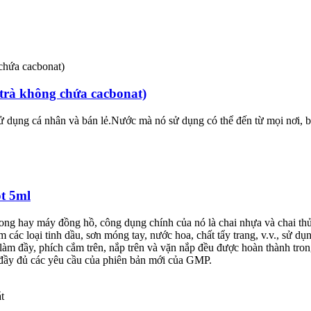
 trà không chứa cacbonat)
 dụng cá nhân và bán lẻ.Nước mà nó sử dụng có thể đến từ mọi nơi, b
t 5ml
ng hay máy đồng hồ, công dụng chính của nó là chai nhựa và chai th
m các loại tinh dầu, sơn móng tay, nước hoa, chất tẩy trang, v.v., s
làm đầy, phích cắm trên, nắp trên và vặn nắp đều được hoàn thành tro
ng đầy đủ các yêu cầu của phiên bản mới của GMP.