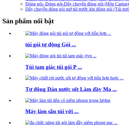
Đóng gói- Đóng gói-Dây chuyền đóng gói (Hộp Carton)
Dây chuyền đóng gói mở túi trước khi đóng gói (Túi trư
Sản phẩm nổi bật
túi gói tự động Gói ...
Túi tam giác túi gói P ...
Tự động Dán nước sốt Làm đầy Ma ...
Máy làm sẵn túi với ...