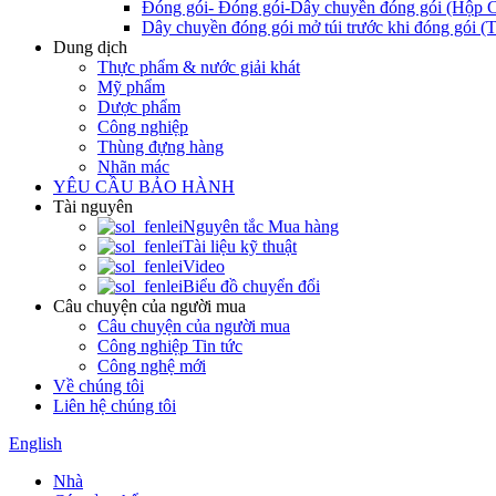
Đóng gói- Đóng gói-Dây chuyền đóng gói (Hộp C
Dây chuyền đóng gói mở túi trước khi đóng gói (T
Dung dịch
Thực phẩm & nước giải khát
Mỹ phẩm
Dược phẩm
Công nghiệp
Thùng đựng hàng
Nhãn mác
YÊU CẦU BẢO HÀNH
Tài nguyên
Nguyên tắc Mua hàng
Tài liệu kỹ thuật
Video
Biểu đồ chuyển đổi
Câu chuyện của người mua
Câu chuyện của người mua
Công nghiệp Tin tức
Công nghệ mới
Về chúng tôi
Liên hệ chúng tôi
English
Nhà