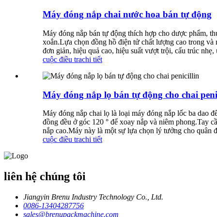
Máy đóng nắp chai nước hoa bán tự động
Máy đóng nắp bán tự động thích hợp cho dược phẩm, thực
xoắn.Lựa chọn đồng hồ điện tử chất lượng cao trong và n
đơn giản, hiệu quả cao, hiệu suất vượt trội, cấu trúc nh
cuộc điều tra
chi tiết
Máy đóng nắp lọ bán tự động cho chai penic
Máy đóng nắp chai lọ là loại máy đóng nắp lốc ba dao để
đồng đều ở góc 120 ° để xoay nắp và niêm phong.Tay cầm
nắp cao.Máy này là một sự lựa chọn lý tưởng cho quân 
cuộc điều tra
chi tiết
liên hệ chúng tôi
Jiangyin Brenu Industry Technology Co., Ltd.
0086-13404287756
sales@brenupackmachine.com