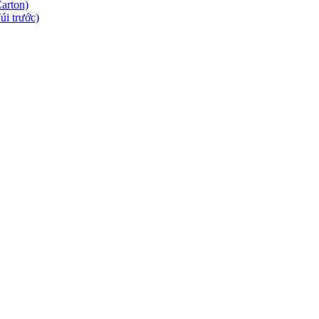
arton)
úi trước)