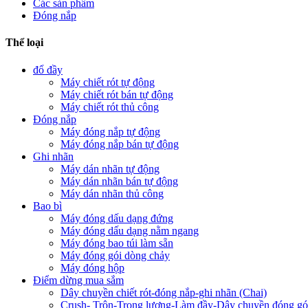
Các sản phẩm
Đóng nắp
Thể loại
đổ đầy
Máy chiết rót tự động
Máy chiết rót bán tự động
Máy chiết rót thủ công
Đóng nắp
Máy đóng nắp tự động
Máy đóng nắp bán tự động
Ghi nhãn
Máy dán nhãn tự động
Máy dán nhãn bán tự động
Máy dán nhãn thủ công
Bao bì
Máy đóng dấu dạng đứng
Máy đóng dấu dạng nằm ngang
Máy đóng bao túi làm sẵn
Máy đóng gói dòng chảy
Máy đóng hộp
Điểm dừng mua sắm
Dây chuyền chiết rót-đóng nắp-ghi nhãn (Chai)
Crush- Trộn-Trọng lượng-Làm đầy-Dây chuyền đóng gó