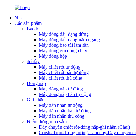
Nhà
Các sản phẩm
Bao bì
Máy đóng dấu dạng đứng
Máy đóng dấu dạng nằm ngang
Máy đóng bao túi làm sẵn
Máy đóng gói dòng chảy
Máy đóng hộp
đổ đầy
Máy chiết rót tự động
Máy chiết rót bán tự động
Máy chiết rót thủ công
Đóng nắp
Máy đóng nắp tự động
Máy đóng nắp bán tự động
Ghi nhãn
Máy dán nhãn tự động
Máy dán nhãn bán tự động
Máy dán nhãn thủ công
Điểm dừng mua sắm
Dây chuyền chiết rót-đóng nắp-ghi nhãn (Chai)
Crush- Trộn-Trọng lượng-Làm đầy-Dây chuyền đó