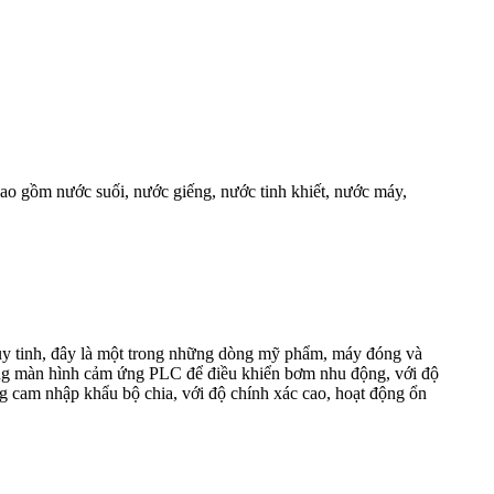
ao gồm nước suối, nước giếng, nước tinh khiết, nước máy,
ủy tinh, đây là một trong những dòng mỹ phẩm, máy đóng và
ử dụng màn hình cảm ứng PLC để điều khiển bơm nhu động, với độ
ng cam nhập khẩu bộ chia, với độ chính xác cao, hoạt động ổn