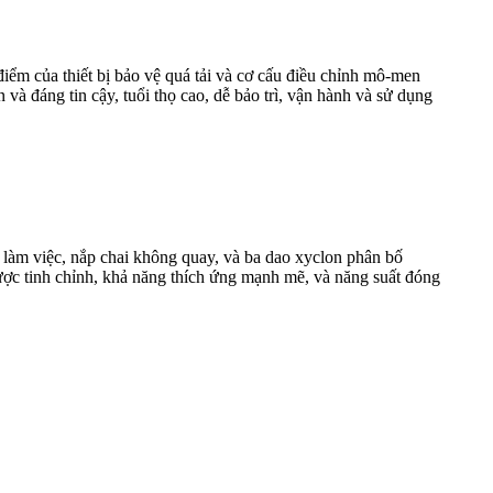
ểm của thiết bị bảo vệ quá tải và cơ cấu điều chỉnh mô-men
à đáng tin cậy, tuổi thọ cao, dễ bảo trì, vận hành và sử dụng
i làm việc, nắp chai không quay, và ba dao xyclon phân bố
ược tinh chỉnh, khả năng thích ứng mạnh mẽ, và năng suất đóng