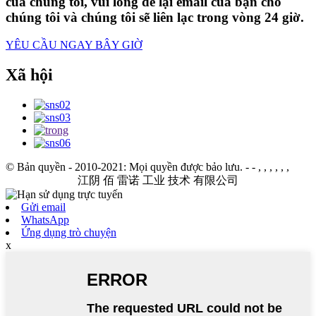
của chúng tôi, vui lòng để lại email của bạn cho
chúng tôi và chúng tôi sẽ liên lạc trong vòng 24 giờ.
YÊU CẦU NGAY BÂY GIỜ
Xã hội
© Bản quyền - 2010-2021: Mọi quyền được bảo lưu.
- - , , , , , ,
江阴 佰 雷诺 工业 技术 有限公司
Gửi email
WhatsApp
Ứng dụng trò chuyện
x