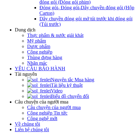
đóng gói (Đóng gói phim)
Đóng gói- Đóng gói-Dây chuyền đóng gói (Hộp
Carton)
Dây chuyền đóng gói mở túi trước khi đóng gói
(Túi trước)
Dung dịch
Thực phẩm & nước giải khát
Mỹ phẩm
Dược phẩm
Công nghiệp
Thùng đựng hàng
Nhãn mác
YÊU CẦU BẢO HÀNH
Tài nguyên
Nguyên tắc Mua hàng
Tài liệu kỹ thuật
Video
Biểu đồ chuyển đổi
Câu chuyện của người mua
Câu chuyện của người mua
Công nghiệp Tin tức
Công nghệ mới
Về chúng tôi
Liên hệ chúng tôi