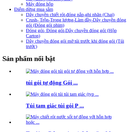
Máy đóng hộp
Điểm dừng mua sắm
Dây chuyền chiết rót-đóng nắp-ghi nhãn (Chai)
Crush- Trộn-Trọng lượng-Làm đầy-Dây chuyền đóng
gói (Đóng gói phim)
Đóng gói- Đóng gói-Dây chuyền đóng gói (Hộp
Carton)
Dây chuyền đóng gói mở túi trước khi đóng gói (Túi
trước)
Sản phẩm nổi bật
túi gói tự động Gói ...
Túi tam giác túi gói P ...