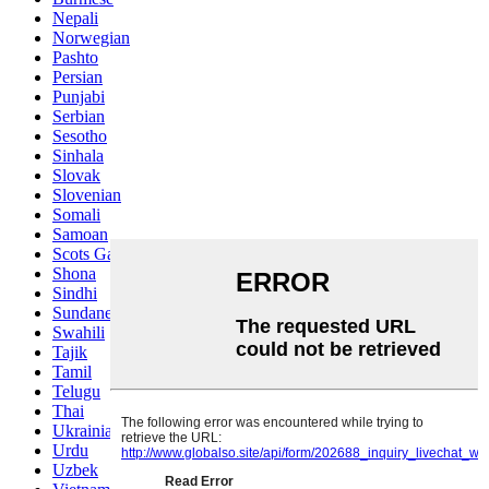
Nepali
Norwegian
Pashto
Persian
Punjabi
Serbian
Sesotho
Sinhala
Slovak
Slovenian
Somali
Samoan
Scots Gaelic
Shona
Sindhi
Sundanese
Swahili
Tajik
Tamil
Telugu
Thai
Ukrainian
Urdu
Uzbek