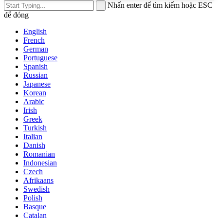
Nhấn enter để tìm kiếm hoặc ESC
để đóng
English
French
German
Portuguese
Spanish
Russian
Japanese
Korean
Arabic
Irish
Greek
Turkish
Italian
Danish
Romanian
Indonesian
Czech
Afrikaans
Swedish
Polish
Basque
Catalan