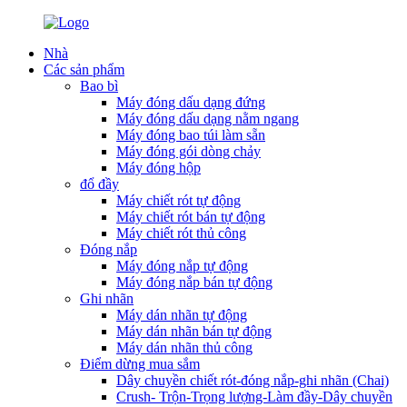
Nhà
Các sản phẩm
Bao bì
Máy đóng dấu dạng đứng
Máy đóng dấu dạng nằm ngang
Máy đóng bao túi làm sẵn
Máy đóng gói dòng chảy
Máy đóng hộp
đổ đầy
Máy chiết rót tự động
Máy chiết rót bán tự động
Máy chiết rót thủ công
Đóng nắp
Máy đóng nắp tự động
Máy đóng nắp bán tự động
Ghi nhãn
Máy dán nhãn tự động
Máy dán nhãn bán tự động
Máy dán nhãn thủ công
Điểm dừng mua sắm
Dây chuyền chiết rót-đóng nắp-ghi nhãn (Chai)
Crush- Trộn-Trọng lượng-Làm đầy-Dây chuyền