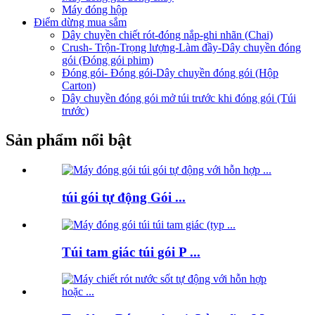
Máy đóng hộp
Điểm dừng mua sắm
Dây chuyền chiết rót-đóng nắp-ghi nhãn (Chai)
Crush- Trộn-Trọng lượng-Làm đầy-Dây chuyền đóng
gói (Đóng gói phim)
Đóng gói- Đóng gói-Dây chuyền đóng gói (Hộp
Carton)
Dây chuyền đóng gói mở túi trước khi đóng gói (Túi
trước)
Sản phẩm nổi bật
túi gói tự động Gói ...
Túi tam giác túi gói P ...