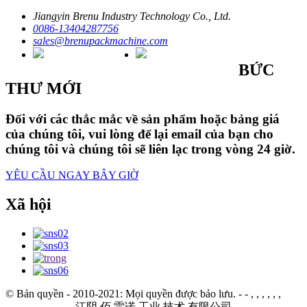
Jiangyin Brenu Industry Technology Co., Ltd.
0086-13404287756
sales@brenupackmachine.com
BỨC
THƯ MỚI
Đối với các thắc mắc về sản phẩm hoặc bảng giá
của chúng tôi, vui lòng để lại email của bạn cho
chúng tôi và chúng tôi sẽ liên lạc trong vòng 24 giờ.
YÊU CẦU NGAY BÂY GIỜ
Xã hội
© Bản quyền - 2010-2021: Mọi quyền được bảo lưu.
- - , , , , , ,
江阴 佰 雷诺 工业 技术 有限公司