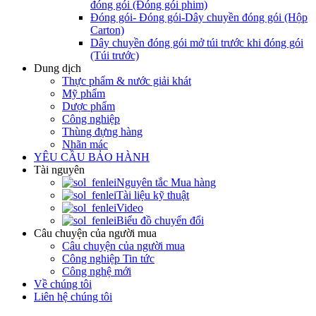
đóng gói (Đóng gói phim)
Đóng gói- Đóng gói-Dây chuyền đóng gói (Hộp
Carton)
Dây chuyền đóng gói mở túi trước khi đóng gói
(Túi trước)
Dung dịch
Thực phẩm & nước giải khát
Mỹ phẩm
Dược phẩm
Công nghiệp
Thùng đựng hàng
Nhãn mác
YÊU CẦU BẢO HÀNH
Tài nguyên
Nguyên tắc Mua hàng
Tài liệu kỹ thuật
Video
Biểu đồ chuyển đổi
Câu chuyện của người mua
Câu chuyện của người mua
Công nghiệp Tin tức
Công nghệ mới
Về chúng tôi
Liên hệ chúng tôi