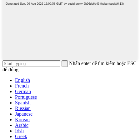
Nhấn enter để tìm kiếm hoặc ESC
để đóng
English
French
German
Portuguese
Spanish
Russian
Japanese
Korean
Arabic
Irish
Greek