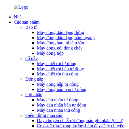
Nhà
Các sản phẩm
Bao bì
Máy đóng dấu dạng đứng
Máy đóng dấu dạng nằm ngang
Máy đóng bao túi làm sẵn
Máy đóng gói dòng chảy
Máy đóng hộp
đổ đầy
Máy chiết rót tự động
Máy chiết rót bán tự động
Máy chiết rót thủ công
Đóng nắp
Máy đóng nắp tự động
Máy đóng nắp bán tự động
Ghi nhãn
Máy dán nhãn tự động
Máy dán nhãn bán tự động
Máy dán nhãn thủ công
Điểm dừng mua sắm
Dây chuyền chiết rót-đóng nắp-ghi nhãn (Chai)
Crush- Trộn-Trọng lượng-Làm đầy-Dây chuyền