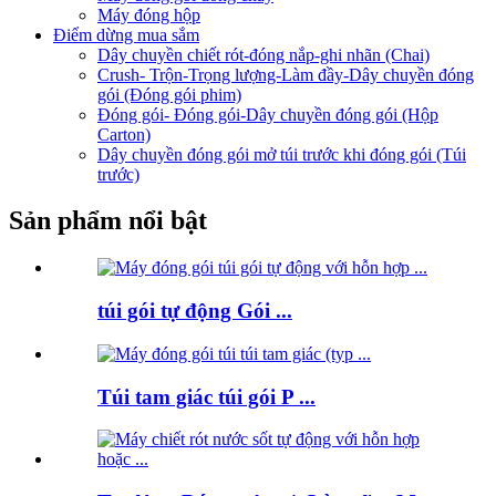
Máy đóng hộp
Điểm dừng mua sắm
Dây chuyền chiết rót-đóng nắp-ghi nhãn (Chai)
Crush- Trộn-Trọng lượng-Làm đầy-Dây chuyền đóng
gói (Đóng gói phim)
Đóng gói- Đóng gói-Dây chuyền đóng gói (Hộp
Carton)
Dây chuyền đóng gói mở túi trước khi đóng gói (Túi
trước)
Sản phẩm nổi bật
túi gói tự động Gói ...
Túi tam giác túi gói P ...