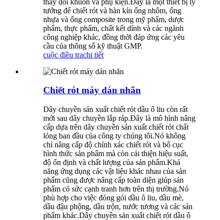
thay đổi khuôn và phụ kiện.Đây là một thiết bị lý
tưởng để chiết rót và hàn kín ống nhôm, ống
nhựa và ống composite trong mỹ phẩm, dược
phẩm, thực phẩm, chất kết dính và các ngành
công nghiệp khác, đồng thời đáp ứng các yêu
cầu của thông số kỹ thuật GMP.
cuộc điều tra
chi tiết
Chiết rót máy dán nhãn
Dây chuyền sản xuất chiết rót dầu ô liu còn rất
mới sau dây chuyền lắp ráp.Đây là mô hình nâng
cấp dựa trên dây chuyền sản xuất chiết rót chất
lỏng ban đầu của công ty chúng tôi.Nó không
chỉ nâng cấp độ chính xác chiết rót và bố cục
hình thức sản phẩm mà còn cải thiện hiệu suất,
độ ổn định và chất lượng của sản phẩm.Khả
năng ứng dụng các vật liệu khác nhau của sản
phẩm cũng được nâng cấp toàn diện giúp sản
phẩm có sức cạnh tranh hơn trên thị trường.Nó
phù hợp cho việc đóng gói dầu ô liu, dầu mè,
dầu đậu phộng, dầu trộn, nước tương và các sản
phẩm khác.Dây chuyền sản xuất chiết rót dầu ô