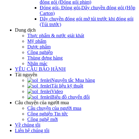
đóng gói (Đóng gói phim)
Đóng gói- Đóng gói-Dây chuyền đóng gói (Hộp
Carton)
Dây chuyền đóng gói mở túi trước khi đóng gói
(Túi trước)
Dung dịch
Thực phẩm & nước giải khát
Mỹ phẩm
Dược phẩm
Công nghiệp
Thùng đựng hàng
Nhãn mác
YÊU CẦU BẢO HÀNH
Tài nguyên
Nguyên tắc Mua hàng
Tài liệu kỹ thuật
Video
Biểu đồ chuyển đổi
Câu chuyện của người mua
Câu chuyện của người mua
Công nghiệp Tin tức
Công nghệ mới
Về chúng tôi
Liên hệ chúng tôi