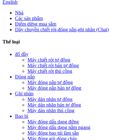
English
Nhà
Các sản phẩm
Điểm dừng mua sắm
Dây chuyền chiết rót-đóng nắp-ghi nhãn (Chai)
Thể loại
đổ đầy
Máy chiết rót tự động
Máy chiết rót bán tự động
Máy chiết rót thủ công
Đóng nắp
Máy đóng nắp tự động
Máy đóng nắp bán tự động
Ghi nhãn
Máy dán nhãn tự động
Máy dán nhãn bán tự động
Máy dán nhãn thủ công
Bao bì
Máy đóng dấu dạng đứng
Máy đóng dấu dạng nằm ngang
Máy đóng bao túi làm sẵn
Máy đóng gói dòng chảy