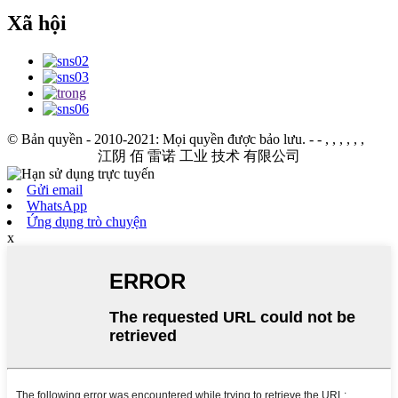
Xã hội
© Bản quyền - 2010-2021: Mọi quyền được bảo lưu.
- - , , , , , ,
江阴 佰 雷诺 工业 技术 有限公司
Gửi email
WhatsApp
Ứng dụng trò chuyện
x