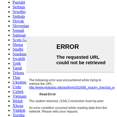
Punjabi
Serbian
Sesotho
Sinhala
Slovak
Slovenian
Somali
Samoan
Scots Gaelic
Shona
Sindhi
Sundanese
Swahili
Tajik
Tamil
Telugu
Thai
Ukrainian
Urdu
Uzbek
Vietnamese
Welsh
Xhosa
Yiddish
Yoruba