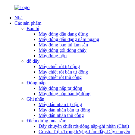
Nhà
Các sản phẩm
Bao bì
Máy đóng dấu dạng đứng
Máy đóng dấu dạng nằm ngang
Máy đóng bao túi làm sẵn
Máy đóng gói dòng chảy
Máy đóng hộp
đổ đầy
Máy chiết rót tự động
Máy chiết rót bán tự động
Máy chiết rót thủ công
Đóng nắp
Máy đóng nắp tự động
Máy đóng nắp bán tự động
Ghi nhãn
Máy dán nhãn tự động
Máy dán nhãn bán tự động
Máy dán nhãn thủ công
Điểm dừng mua sắm
Dây chuyền chiết rót-đóng nắp-ghi nhãn (Chai)
Crush- Trộn-Trọng lượng-Làm đầy-Dây chuyền