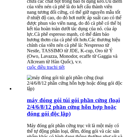
chứa các chất bột trong bao bì dạng keo.Ưu điểm
của viên nén cà phê là do kết cấu thành viên
nang tương đối cứng, có thể giữ nguyên mẫu tốt
ở nhiệt độ cao, do đó hơi nước áp suất cao có thể
được phun vào viên nang, do đó cà phê có thể bị
kết tủa hoàn toàn dưới tác dụng của nó. của áp
lực.Cà phê espresso mạnh, có thể đảm bảo
hương thơm của cà phê tốt hơn.Các thương hiệu
chính của viên nén cà phê là: Nespresso từ
Nestle, TASSIMO từ JDE, K-cup, Oro từ Ý
(Owo, Lavazza, Monodor, ecaffe từ Gaggia và
Allcream từ Hàn Quốc), v.v.
cuộc điều tra
chi tiết
máy đóng gói túi gói phần cứng (loại
2/4/6/8/12 phần cứng hỗn hợp hoặc
đóng gói độc lập)
Máy đóng gói phần cứng trục vít là một máy có
thể tự động phân loại, đếm, đóng gói và các sản
phẩm khác có hình dạng thông thường như vít và