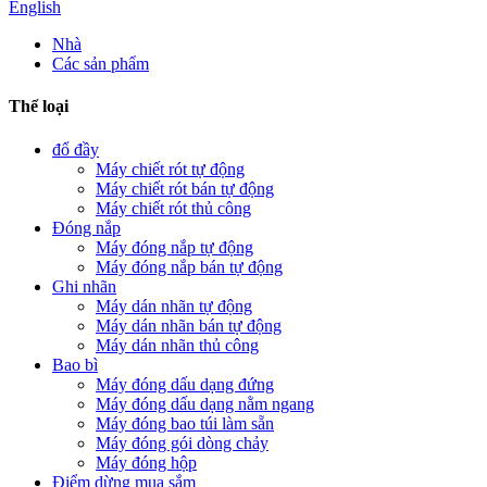
English
Nhà
Các sản phẩm
Thể loại
đổ đầy
Máy chiết rót tự động
Máy chiết rót bán tự động
Máy chiết rót thủ công
Đóng nắp
Máy đóng nắp tự động
Máy đóng nắp bán tự động
Ghi nhãn
Máy dán nhãn tự động
Máy dán nhãn bán tự động
Máy dán nhãn thủ công
Bao bì
Máy đóng dấu dạng đứng
Máy đóng dấu dạng nằm ngang
Máy đóng bao túi làm sẵn
Máy đóng gói dòng chảy
Máy đóng hộp
Điểm dừng mua sắm