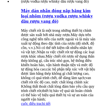
Máy dán nhãn đóng nắp bằng kim
loại nhôm (rượu vodka rượu whisky
dầu rượu vang đỏ)
Máy chiết rót là một trong những thiết bị chính
được sản xuất bởi nhà máy rượu.Máy dựa trên
công nghệ tiên tiến của nước ngoài và là máy sản
xuất tự động theo đặc tính của rượu (độ nhớt, độ
cồn, v.v.).Nó có thể tiết kiệm rất nhiều nhân lực
và vật lực.Nhận ra việc chiết rót tự động các loại
rượu khác nhau.Máy chiết rót rượu sử dụng thân
thép không gỉ, cấu trúc nhỏ gọn, hệ thống điều
khiển hoàn hảo, vận hành thuận tiện và mức độ
tự động hóa cao;các bộ phận tiếp xúc với vật liệu
được làm bằng thép không gỉ chất lượng cao,
không có quá trình chết, dễ dàng làm sạch;van
chiết rót tốc độ cao, mức chất lỏng chính xác
Không thất thoát chất lỏng đảm bảo yêu cầu quy
trình chiết rót;thiết bị bảo vệ quá tải hoàn chỉnh
có thể bảo vệ hiệu quả thiết bị và sự an toàn của
người vận hành;
cuộc điều tra
chi tiết