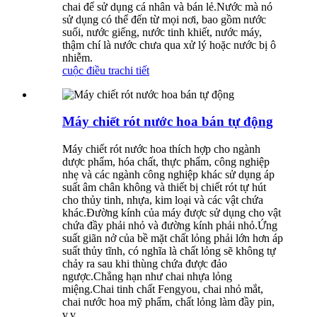
chai để sử dụng cá nhân và bán lẻ.Nước mà nó
sử dụng có thể đến từ mọi nơi, bao gồm nước
suối, nước giếng, nước tinh khiết, nước máy,
thậm chí là nước chưa qua xử lý hoặc nước bị ô
nhiễm.
cuộc điều tra
chi tiết
Máy chiết rót nước hoa bán tự động
Máy chiết rót nước hoa thích hợp cho ngành
dược phẩm, hóa chất, thực phẩm, công nghiệp
nhẹ và các ngành công nghiệp khác sử dụng áp
suất âm chân không và thiết bị chiết rót tự hút
cho thủy tinh, nhựa, kim loại và các vật chứa
khác.Đường kính của máy được sử dụng cho vật
chứa đầy phải nhỏ và đường kính phải nhỏ.Ứng
suất giãn nở của bề mặt chất lỏng phải lớn hơn áp
suất thủy tĩnh, có nghĩa là chất lỏng sẽ không tự
chảy ra sau khi thùng chứa được đảo
ngược.Chẳng hạn như chai nhựa lỏng
miệng.Chai tinh chất Fengyou, chai nhỏ mắt,
chai nước hoa mỹ phẩm, chất lỏng làm đầy pin,
v.v.