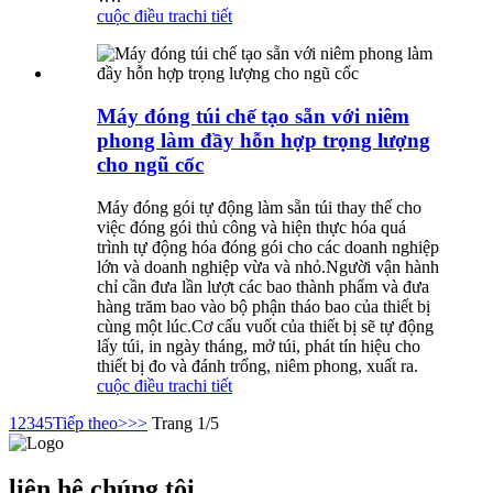
cuộc điều tra
chi tiết
Máy đóng túi chế tạo sẵn với niêm
phong làm đầy hỗn hợp trọng lượng
cho ngũ cốc
Máy đóng gói tự động làm sẵn túi thay thế cho
việc đóng gói thủ công và hiện thực hóa quá
trình tự động hóa đóng gói cho các doanh nghiệp
lớn và doanh nghiệp vừa và nhỏ.Người vận hành
chỉ cần đưa lần lượt các bao thành phẩm và đưa
hàng trăm bao vào bộ phận tháo bao của thiết bị
cùng một lúc.Cơ cấu vuốt của thiết bị sẽ tự động
lấy túi, in ngày tháng, mở túi, phát tín hiệu cho
thiết bị đo và đánh trống, niêm phong, xuất ra.
cuộc điều tra
chi tiết
1
2
3
4
5
Tiếp theo>
>>
Trang 1/5
liên hệ chúng tôi