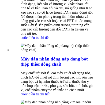
hình dạng, kết cấu và hương vị khác nhau, rất
tinh tế và bền.Đàn hồi và dai, nó giống như Kẹo
kẹo cao su sô cô la có trọng lượng máy đóng gói
Nó được niêm phong trong túi nhôm-nhựa và
đóng gói vào can sắt hoặc chai PET thuốc trong
suốt.Đây là sản phẩm dinh dưỡng từ trung cấp
đến cao cấp hướng đến đối tượng là trẻ em và
phụ nữ trẻ.
cuộc điều tra
chi tiết
Máy dán nhãn đóng nắp dạng bột
(hộp thiếc đóng chai)
Máy chiết rót bột là loại máy chiết rót dạng bột,
thích hợp để chiết rót định lượng các nguyên liệu
dạng bột và hạt như thuốc trừ sâu, thuốc thú y,
hỗn hợp trộn trước, phụ gia, sữa bột, tinh bột, gia
vị, chế phẩm enzyme và thức ăn chăn nuôi.
cuộc điều tra
chi tiết