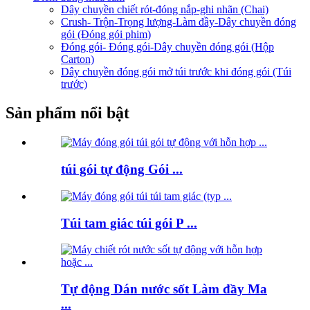
Dây chuyền chiết rót-đóng nắp-ghi nhãn (Chai)
Crush- Trộn-Trọng lượng-Làm đầy-Dây chuyền đóng
gói (Đóng gói phim)
Đóng gói- Đóng gói-Dây chuyền đóng gói (Hộp
Carton)
Dây chuyền đóng gói mở túi trước khi đóng gói (Túi
trước)
Sản phẩm nổi bật
túi gói tự động Gói ...
Túi tam giác túi gói P ...
Tự động Dán nước sốt Làm đầy Ma
...