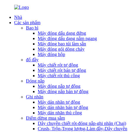
Nhà
Các sản phẩm
Bao bì
Máy đóng dấu dạng đứng
Máy đóng dấu dạng nằm ngang
Máy đóng bao túi làm sẵn
Máy đóng gói dòng chảy
Máy đóng hộp
đổ đầy
Máy chiết rót tự động
Máy chiết rót bán tự động
Máy chiết rót thủ công
Đóng nắp
Máy đóng nắp tự động
Máy đóng nắp bán tự động
Ghi nhãn
Máy dán nhãn tự động
Máy dán nhãn bán tự động
Máy dán nhãn thủ công
Điểm dừng mua sắm
Dây chuyền chiết rót-đóng nắp-ghi nhãn (Chai)
Crush- Trộn-Trọng lượng-Làm đầy-Dây chuyền