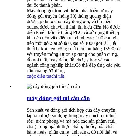
đai ốc.thành phần.
Máy đóng gói trục vít được phát triển từ máy
đóng gói truyền thống.Hệ thống quang điện
được áp dụng cho máy đóng gói, và tín hiệu
quang được chuyển thành tín hiệu điện.Nó được
điều khiển bởi hệ thống PLC và sử dụng thiết bị
khí nén nên việc đếm rất chính xác, 100 con vít
trên một gói.Sai số là 0, sai số 1000 gói là 1, là
thiết bị khí nén, công suất tiêu thụ bằng 1/200 so
với truyền thống.Được áp dụng cho phần cứng,
đồ nội thất, máy đếm, đồ chơi, y học và các
ngành công nghiệp khác.Có thể đáp ứng các yêu
cầu của người dùng.
cuộc điều tra
chi tiết
máy đóng gói túi cân cân
Sản xuất và đóng gói tích hợp của dây chuyền
lắp ráp được sử dụng trong máy chiết rót (chiết
rót), niêm phong và mã hóa các sản phẩm (túi,
chai) trong ngành thực phẩm, thuốc, hóa chất
hàng ngày, phần cứng, ánh sáng, đồ nội thất và