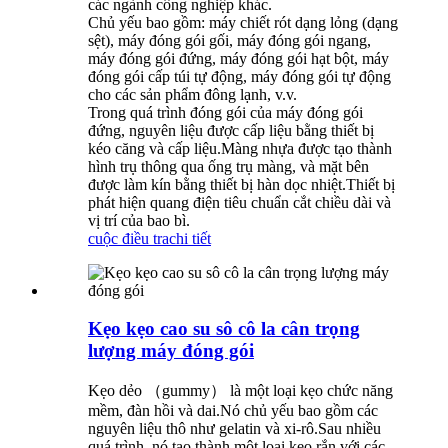
các ngành công nghiệp khác.
Chủ yếu bao gồm: máy chiết rót dạng lỏng (dạng
sệt), máy đóng gói gối, máy đóng gói ngang,
máy đóng gói đứng, máy đóng gói hạt bột, máy
đóng gói cấp túi tự động, máy đóng gói tự động
cho các sản phẩm đông lạnh, v.v.
Trong quá trình đóng gói của máy đóng gói
đứng, nguyên liệu được cấp liệu bằng thiết bị
kéo căng và cấp liệu.Màng nhựa được tạo thành
hình trụ thông qua ống trụ màng, và mặt bên
được làm kín bằng thiết bị hàn dọc nhiệt.Thiết bị
phát hiện quang điện tiêu chuẩn cắt chiều dài và
vị trí của bao bì.
cuộc điều tra
chi tiết
Kẹo kẹo cao su sô cô la cân trọng
lượng máy đóng gói
Kẹo dẻo （gummy） là một loại kẹo chức năng
mềm, đàn hồi và dai.Nó chủ yếu bao gồm các
nguyên liệu thô như gelatin và xi-rô.Sau nhiều
quá trình, nó tạo thành một loại kẹo rắn với các