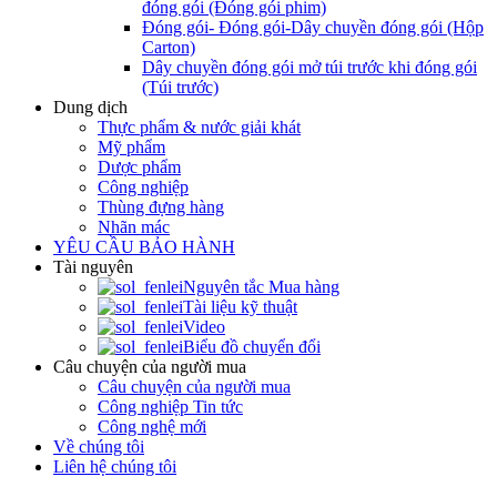
đóng gói (Đóng gói phim)
Đóng gói- Đóng gói-Dây chuyền đóng gói (Hộp
Carton)
Dây chuyền đóng gói mở túi trước khi đóng gói
(Túi trước)
Dung dịch
Thực phẩm & nước giải khát
Mỹ phẩm
Dược phẩm
Công nghiệp
Thùng đựng hàng
Nhãn mác
YÊU CẦU BẢO HÀNH
Tài nguyên
Nguyên tắc Mua hàng
Tài liệu kỹ thuật
Video
Biểu đồ chuyển đổi
Câu chuyện của người mua
Câu chuyện của người mua
Công nghiệp Tin tức
Công nghệ mới
Về chúng tôi
Liên hệ chúng tôi