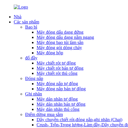
Nhà
Các sản phẩm
Bao bì
Máy đóng dấu dạng đứng
Máy đóng dấu dạng nằm ngang
Máy đóng bao túi làm sẵn
Máy đóng gói dòng chảy
Máy đóng hộp
đổ đầy
Máy chiết rót tự động
Máy chiết rót bán tự động
Máy chiết rót thủ công
Đóng nắp
Máy đóng nắp tự động
Máy đóng nắp bán tự động
Ghi nhãn
Máy dán nhãn tự động
Máy dán nhãn bán tự động
Máy dán nhãn thủ công
Điểm dừng mua sắm
Dây chuyền chiết rót-đóng nắp-ghi nhãn (Chai)
Crush- Trộn-Trọng lượng-Làm đầy-Dây chuyền đó