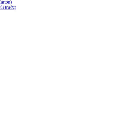
arton)
úi trước)