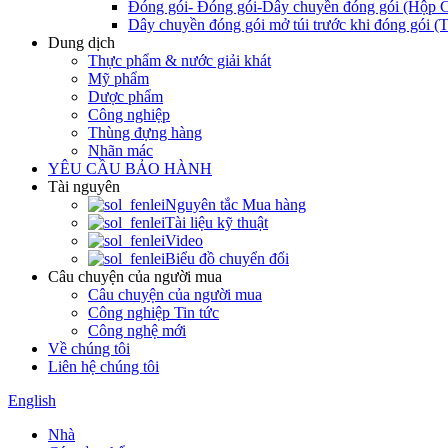
Đóng gói- Đóng gói-Dây chuyền đóng gói (Hộp C
Dây chuyền đóng gói mở túi trước khi đóng gói (T
Dung dịch
Thực phẩm & nước giải khát
Mỹ phẩm
Dược phẩm
Công nghiệp
Thùng đựng hàng
Nhãn mác
YÊU CẦU BẢO HÀNH
Tài nguyên
Nguyên tắc Mua hàng
Tài liệu kỹ thuật
Video
Biểu đồ chuyển đổi
Câu chuyện của người mua
Câu chuyện của người mua
Công nghiệp Tin tức
Công nghệ mới
Về chúng tôi
Liên hệ chúng tôi
English
Nhà