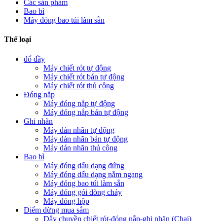
Các sản phẩm
Bao bì
Máy đóng bao túi làm sẵn
Thể loại
đổ đầy
Máy chiết rót tự động
Máy chiết rót bán tự động
Máy chiết rót thủ công
Đóng nắp
Máy đóng nắp tự động
Máy đóng nắp bán tự động
Ghi nhãn
Máy dán nhãn tự động
Máy dán nhãn bán tự động
Máy dán nhãn thủ công
Bao bì
Máy đóng dấu dạng đứng
Máy đóng dấu dạng nằm ngang
Máy đóng bao túi làm sẵn
Máy đóng gói dòng chảy
Máy đóng hộp
Điểm dừng mua sắm
Dây chuyền chiết rót-đóng nắp-ghi nhãn (Chai)