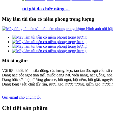
túi gói đa chức năng ...
Máy làm túi tiền có niêm phong trọng lượng
Mô tả ngắn:
Vật liệu khối: bánh sữa đông, cá, trứng, kẹo, táo tàu đỏ, ngũ cốc, sô 
Dạng hạt: bột ngọt tinh thể, thuốc dạng hạt, viên nang, hạt giống, hóa 
Dạng bột: sữa bột, đường glucose, bột ngọt, bột nêm, bột giặt, nguyên
Dạng lỏng / sệt: chất tẩy rửa, rượu gạo, nước tương, giấm gạo, nước h
Gửi email cho chúng tôi
Chi tiết sản phẩm