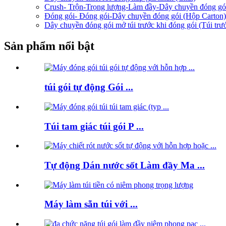
Crush- Trộn-Trọng lượng-Làm đầy-Dây chuyền đóng gó
Đóng gói- Đóng gói-Dây chuyền đóng gói (Hộp Carton)
Dây chuyền đóng gói mở túi trước khi đóng gói (Túi trư
Sản phẩm nổi bật
túi gói tự động Gói ...
Túi tam giác túi gói P ...
Tự động Dán nước sốt Làm đầy Ma ...
Máy làm sẵn túi với ...