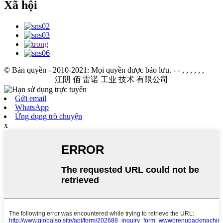
Xã hội
© Bản quyền - 2010-2021: Mọi quyền được bảo lưu.
- - , , , , , ,
江阴 佰 雷诺 工业 技术 有限公司
Gửi email
WhatsApp
Ứng dụng trò chuyện
x