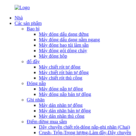
Nhà
Các sản phẩm
Bao bì
Máy đóng dấu dạng đứng
Máy đóng dấu dạng nằm ngang
Máy đóng bao túi làm sẵn
Máy đóng gói dòng chảy
Máy đóng hộp
đổ đầy
Máy chiết rót tự động
Máy chiết rót bán tự động
Máy chiết rót thủ công
Đóng nắp
Máy đóng nắp tự động
Máy đóng nắp bán tự động
Ghi nhãn
Máy dán nhãn tự động
Máy dán nhãn bán tự động
Máy dán nhãn thủ công
Điểm dừng mua sắm
Dây chuyền chiết rót-đóng nắp-ghi nhãn (Chai)
Crush- Trộn-Trọng lượng-Làm đầy-Dây chuyền