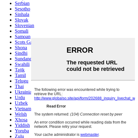
Serbian
Sesotho
Sinhala
Slovak
Slovenian
Somali
Samoan
Scots Gaelic
Shona
Sindhi
Sundanese
Swahili
Tajik
Tamil
Telugu
Thai
Ukrainian
Urdu
Uzbek
Vietnamese
Welsh
Xhosa
Yiddish
Yoruba
Zulu