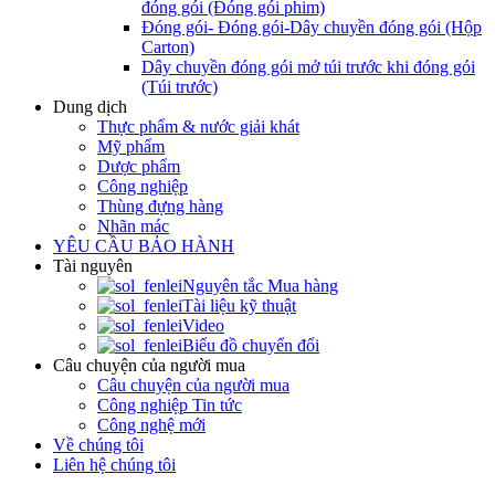
đóng gói (Đóng gói phim)
Đóng gói- Đóng gói-Dây chuyền đóng gói (Hộp
Carton)
Dây chuyền đóng gói mở túi trước khi đóng gói
(Túi trước)
Dung dịch
Thực phẩm & nước giải khát
Mỹ phẩm
Dược phẩm
Công nghiệp
Thùng đựng hàng
Nhãn mác
YÊU CẦU BẢO HÀNH
Tài nguyên
Nguyên tắc Mua hàng
Tài liệu kỹ thuật
Video
Biểu đồ chuyển đổi
Câu chuyện của người mua
Câu chuyện của người mua
Công nghiệp Tin tức
Công nghệ mới
Về chúng tôi
Liên hệ chúng tôi