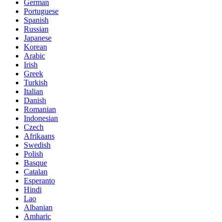
German
Portuguese
Spanish
Russian
Japanese
Korean
Arabic
Irish
Greek
Turkish
Italian
Danish
Romanian
Indonesian
Czech
Afrikaans
Swedish
Polish
Basque
Catalan
Esperanto
Hindi
Lao
Albanian
Amharic